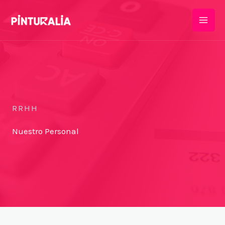
Ir
al
Mai
contenido
Men
RRHH
Nuestro Personal