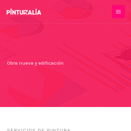
Ir
al
Mai
contenido
Men
Obra nueva y edificación
SERVICIOS DE PINTURA